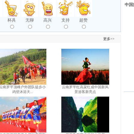
杯具
无聊
高兴
支持
超赞
更多>>
云南罗平顶峰户外团队徒步小
云南罗平红高粱红成中国新风
鸡登沐浴天...
景游客新亮点