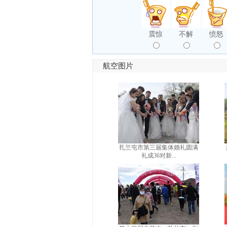
震惊
不解
愤怒
航空图片
扎兰屯市第三届集体婚礼圆满
礼成36对新...