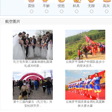
震惊
不解
愤怒
杯具
无聊
高兴
航空图片
扎兰屯市第三届集体婚礼圆满
云南罗平顶峰户外团队徒步小
礼成36对新...
鸡登沐浴天...
第十三届内蒙古（扎兰屯）兴
云南罗平国庆黄金周红高粱舞
安杜鹃节开...
林大赛火爆