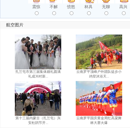
震惊
不解
愤怒
杯具
无聊
高兴
航空图片
扎兰屯市第三届集体婚礼圆满
云南罗平顶峰户外团队徒步小
礼成36对新...
鸡登沐浴天...
第十三届内蒙古（扎兰屯）兴
云南罗平国庆黄金周红高粱舞
安杜鹃节开...
林大赛火爆