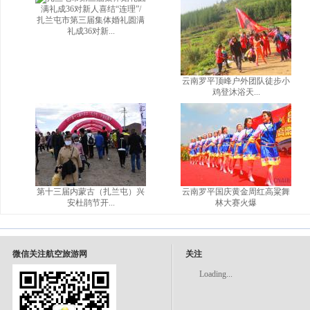
扎兰屯市第三届集体婚礼圆满
礼成36对新...
云南罗平顶峰户外团队徒步小
鸡登沐浴天...
第十三届内蒙古（扎兰屯）兴
云南罗平国庆黄金周红高粱舞
安杜鹃节开...
林大赛火爆
微信关注航空旅游网
关注
Loading...