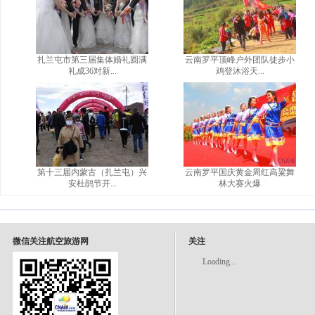
扎兰屯市第三届集体婚礼圆满
云南罗平顶峰户外团队徒步小
礼成36对新...
鸡登沐浴天...
第十三届内蒙古（扎兰屯）兴
云南罗平国庆黄金周红高粱舞
安杜鹃节开...
林大赛火爆
微信关注航空旅游网
关注
Loading...