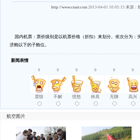
http://www.cnair.com
2013-04-01 10:05:15 来源：
国内机票：票价级别是以机票价格（折扣）来划分。依次分为：
济舱以下的子舱位。
新闻表情
0
0
0
0
0
0
震惊
不解
愤怒
杯具
无聊
高兴
航空图片