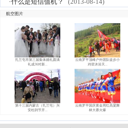
·
什么是短信值机？
(2013-08-14)
航空图片
扎兰屯市第三届集体婚礼圆满
云南罗平顶峰户外团队徒步小
礼成36对新...
鸡登沐浴天...
第十三届内蒙古（扎兰屯）兴
云南罗平国庆黄金周红高粱舞
安杜鹃节开...
林大赛火爆