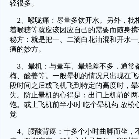
轻很多。
2、喉咙痛：尽量多饮开水。另外，枇
着喉糖等就应该因应自己的需要而随身携
秘方：就是把一、二滴白花油混和开水一
痛的妙方。
3、晕机：与晕车、晕船差不多，通常
梅、酸姜等。一般晕机的情况只出现在飞
段时间之后或飞机飞到特定的高度时，晕
失。防止晕机的心得是：出门上机前的两
饱。或上飞机前半小时 吃个晕机药 放松
觉
4、腰酸背疼：十多个小时曲脚而坐，