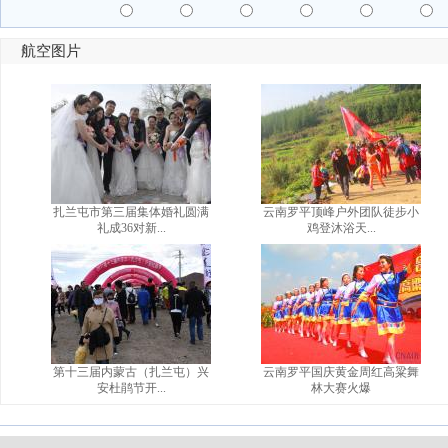
航空图片
扎兰屯市第三届集体婚礼圆满
云南罗平顶峰户外团队徒步小
礼成36对新...
鸡登沐浴天...
第十三届内蒙古（扎兰屯）兴
云南罗平国庆黄金周红高粱舞
安杜鹃节开...
林大赛火爆