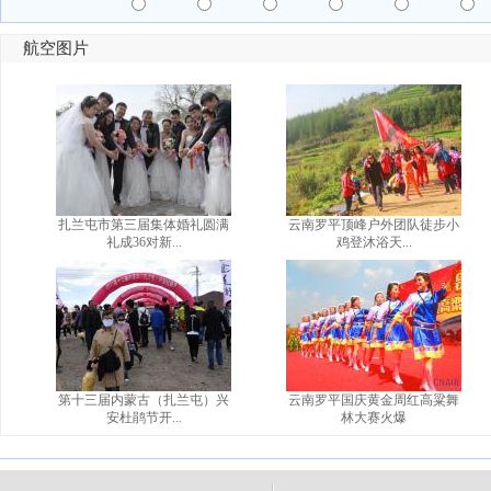
航空图片
扎兰屯市第三届集体婚礼圆满
云南罗平顶峰户外团队徒步小
礼成36对新...
鸡登沐浴天...
第十三届内蒙古（扎兰屯）兴
云南罗平国庆黄金周红高粱舞
安杜鹃节开...
林大赛火爆