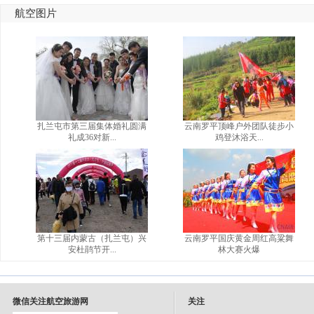
航空图片
扎兰屯市第三届集体婚礼圆满
云南罗平顶峰户外团队徒步小
礼成36对新...
鸡登沐浴天...
第十三届内蒙古（扎兰屯）兴
云南罗平国庆黄金周红高粱舞
安杜鹃节开...
林大赛火爆
微信关注航空旅游网
关注