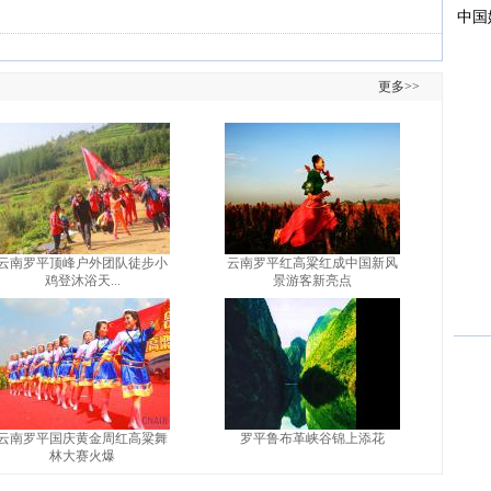
)
更多>>
云南罗平顶峰户外团队徒步小
云南罗平红高粱红成中国新风
鸡登沐浴天...
景游客新亮点
云南罗平国庆黄金周红高粱舞
罗平鲁布革峡谷锦上添花
林大赛火爆