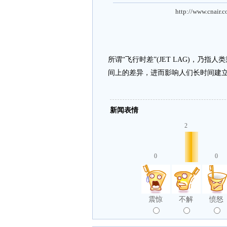
http://www.cnair.
所谓“飞行时差”(JET LAG)，
间上的差异，进而影响人们长时间建
新闻表情
2
0
0
震惊
不解
愤怒