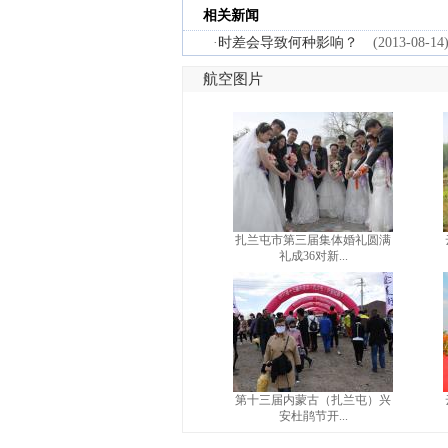
相关新闻
·
时差会导致何种影响？
(2013-08-14
航空图片
扎兰屯市第三届集体婚礼圆满
礼成36对新...
第十三届内蒙古（扎兰屯）兴
安杜鹃节开...