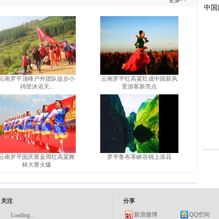
更多>>
云南罗平顶峰户外团队徒步小
云南罗平红高粱红成中国新风
鸡登沐浴天...
景游客新亮点
云南罗平国庆黄金周红高粱舞
罗平鲁布革峡谷锦上添花
林大赛火爆
关注
分享
新浪微博
QQ空间
Loading...