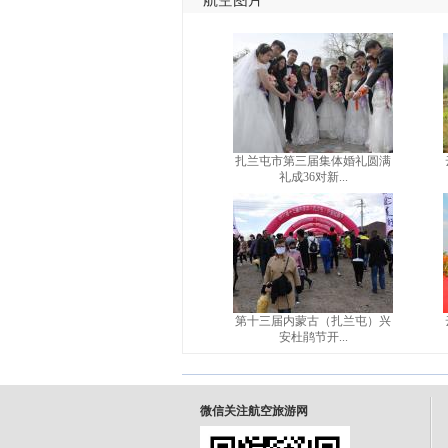
航空图片
扎兰屯市第三届集体婚礼圆满
礼成36对新...
第十三届内蒙古（扎兰屯）兴
安杜鹃节开...
微信关注航空旅游网