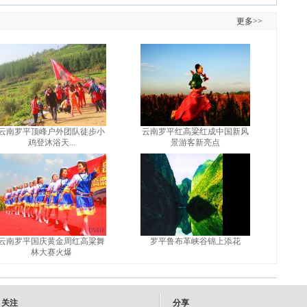
更多>>
云南罗平顶峰户外团队徒步小
云南罗平红高粱红成中国新风
鸡登沐浴天...
景游客新亮点
云南罗平国庆黄金周红高粱舞
罗平鲁布革峡谷锦上添花
林大赛火爆
关注
分享