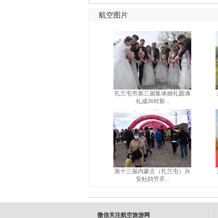
航空图片
扎兰屯市第三届集体婚礼圆满
礼成36对新...
第十三届内蒙古（扎兰屯）兴
安杜鹃节开...
微信关注航空旅游网