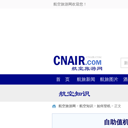
航空旅游网欢迎您！
新
首 页
航旅新闻
航旅图片
酒
航空旅游网
>
航空知识
>
如何登机
> 正文
自助值