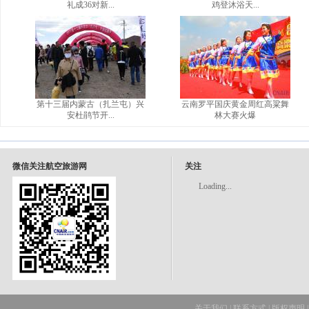
礼成36对新...
鸡登沐浴天...
第十三届内蒙古（扎兰屯）兴
云南罗平国庆黄金周红高粱舞
安杜鹃节开...
林大赛火爆
微信关注航空旅游网
关注
Loading...
关于我们
|
联系方式
|
版权声明