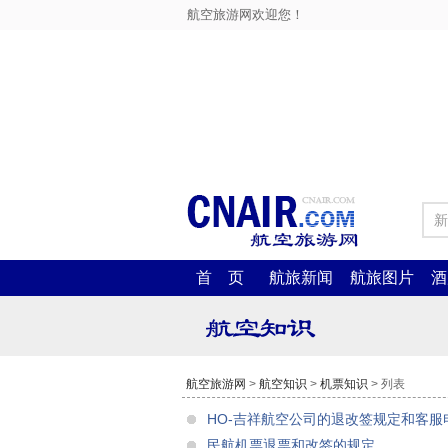
航空旅游网欢迎您！
新
首 页
航旅新闻
航旅图片
酒
航空旅游网
>
航空知识
>
机票知识
> 列表
HO-吉祥航空公司的退改签规定和客服
民航机票退票和改签的规定