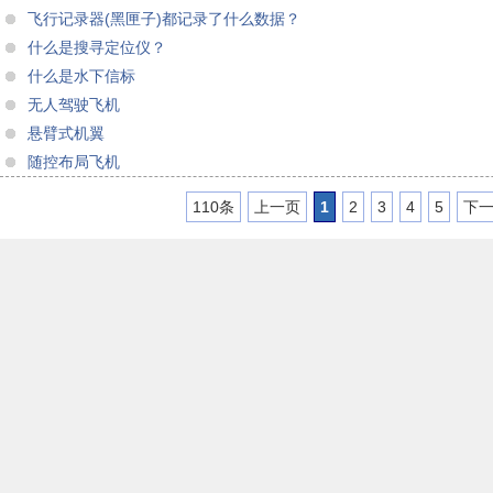
飞行记录器(黑匣子)都记录了什么数据？
什么是搜寻定位仪？
什么是水下信标
无人驾驶飞机
悬臂式机翼
随控布局飞机
110条
上一页
1
2
3
4
5
下